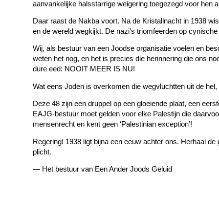
aanvankelijke halsstarrige weigering toegezegd voor hen al
Daar raast de Nakba voort. Na de Kristallnacht in 1938 wi
en de wereld wegkijkt. De nazi’s triomfeerden op cynische 
Wij, als bestuur van een Joodse organisatie voelen en be
weten het nog, en het is precies die herinnering die ons no
dure eed: NOOIT MEER IS NU!
Wat eens Joden is overkomen die wegvluchtten uit de hel, d
Deze 48 zijn een druppel op een gloeiende plaat, een eerst
EAJG-bestuur moet gelden voor elke Palestijn die daarvoor
mensenrecht en kent geen ‘Palestinian exception’!
Regering! 1938 ligt bijna een eeuw achter ons. Herhaal de
plicht.
— Het bestuur van Een Ander Joods Geluid