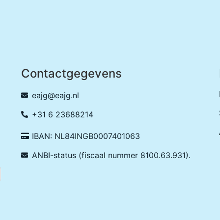
Contactgegevens
eajg@eajg.nl
+31 6 23688214
IBAN: NL84INGB0007401063
ANBI-status (fiscaal nummer 8100.63.931).