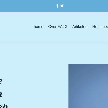
home
Over EAJG
Artikelen
Help me
e
n
ep