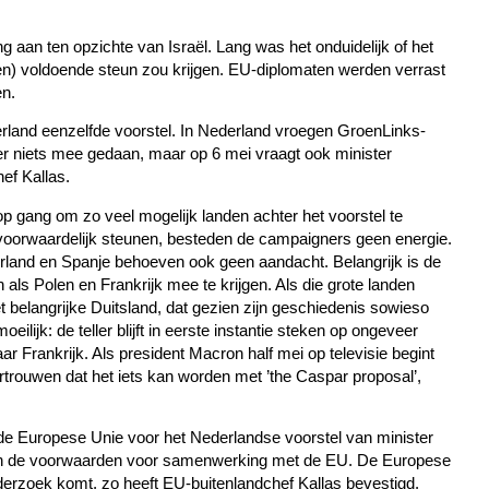
 aan ten opzichte van Israël. Lang was het onduidelijk of het
ken) voldoende steun zou krijgen. EU-diplomaten werden verrast
en.
 Ierland eenzelfde voorstel. In Nederland vroegen GroenLinks-
r niets mee gedaan, maar op 6 mei vraagt ook minister
ef Kallas.
gang om zo veel mogelijk landen achter het voorstel te
 onvoorwaardelijk steunen, besteden de campaigners geen energie.
erland en Spanje behoeven ook geen aandacht. Belangrijk is de
als Polen en Frankrijk mee te krijgen. Als die grote landen
t belangrijke Duitsland, dat gezien zijn geschiedenis sowieso
ilijk: de teller blijft in eerste instantie steken op ongeveer
ar Frankrijk. Als president Macron half mei op televisie begint
rtrouwen dat het iets kan worden met ’the Caspar proposal’,
 de Europese Unie voor het Nederlandse voorstel van minister
aan de voorwaarden voor samenwerking met de EU. De Europese
erzoek komt, zo heeft EU-buitenlandchef Kallas bevestigd.