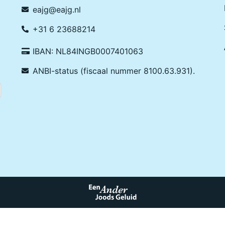
eajg@eajg.nl
+31 6 23688214
IBAN: NL84INGB0007401063
ANBI-status (fiscaal nummer 8100.63.931).