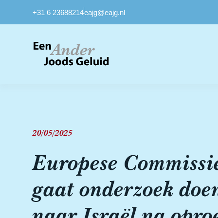
+31 6 23688214
eajg@eajg.nl
20/05/2025
Europese Commissi
gaat onderzoek doe
naar Israël na opro