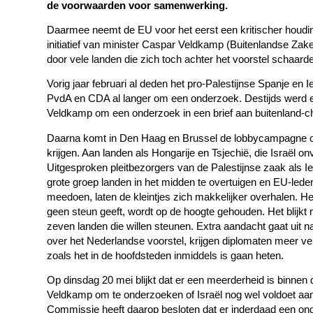
de voorwaarden voor samenwerking.
Daarmee neemt de EU voor het eerst een kritischer houding
initiatief van minister Caspar Veldkamp (Buitenlandse Za
door vele landen die zich toch achter het voorstel schaard
Vorig jaar februari al deden het pro-Palestijnse Spanje en
PvdA en CDA al langer om een onderzoek. Destijds werd e
Veldkamp om een onderzoek in een brief aan buitenland-ch
Daarna komt in Den Haag en Brussel de lobbycampagne op 
krijgen. Aan landen als Hongarije en Tsjechië, die Israël
Uitgesproken pleitbezorgers van de Palestijnse zaak als I
grote groep landen in het midden te overtuigen en EU-leden 
meedoen, laten de kleintjes zich makkelijker overhalen. He
geen steun geeft, wordt op de hoogte gehouden. Het blijkt moe
zeven landen die willen steunen. Extra aandacht gaat uit na
over het Nederlandse voorstel, krijgen diplomaten meer ve
zoals het in de hoofdsteden inmiddels is gaan heten.
Op dinsdag 20 mei blijkt dat er een meerderheid is binnen
Veldkamp om te onderzoeken of Israël nog wel voldoet 
Commissie heeft daarop besloten dat er inderdaad een ond