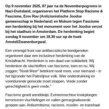
Op 9 november 2025, 87 jaar na de Novemberpogroms in
Nazi-Duitsland, organiseren het Platform Stop Racisme &
Fascisme, Erev Rav (Antizionistische Joodse
gemeenschap in Nederland
)
en Mokum tegen Fascisme
een herdenking bij het monument voor het Joodse verzet
bij het stadhuis in Amsterdam.
De herdenking begint
zondag 9 november om 18.30 uur
op de hoek
Amstel/Zwanenburgwal.
Een verenigd front van antifascistische bondgenoten
organiseert daar een inclusieve herdenking van de
Kristallnacht. Herdenken is een daad van solidariteit. Wij
herdenken de slachtoffers van fascisme, toen en nu. Wij
zeggen: “Nooit Meer” betekent nooit meer, voor niemand –
in
het bijzonder
het Palestijnse volk. Wier onderdrukking en
voortdurende genocide moet stoppen. Vrede zonder
gerechtigheid is geen vrede.”
Fascisme groeit wereldwijd. Extreemrechtse knokploegen
terroriseren vluchtelingen en vallen gemarginaliseerde
groepen aan. Antisemitisme, racisme, moslim- en transhaat