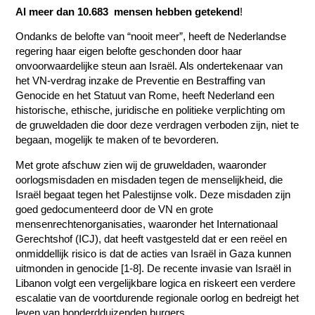
Al meer dan 10.683 mensen hebben getekend
!
Ondanks de belofte van “nooit meer”, heeft de Nederlandse
regering haar eigen belofte geschonden door haar
onvoorwaardelijke steun aan Israël. Als ondertekenaar van
het VN-verdrag inzake de Preventie en Bestraffing van
Genocide en het Statuut van Rome, heeft Nederland een
historische, ethische, juridische en politieke verplichting om
de gruweldaden die door deze verdragen verboden zijn, niet te
begaan, mogelijk te maken of te bevorderen.
Met grote afschuw zien wij de gruweldaden, waaronder
oorlogsmisdaden en misdaden tegen de menselijkheid, die
Israël begaat tegen het Palestijnse volk. Deze misdaden zijn
goed gedocumenteerd door de VN en grote
mensenrechtenorganisaties, waaronder het Internationaal
Gerechtshof (ICJ), dat heeft vastgesteld dat er een reëel en
onmiddellijk risico is dat de acties van Israël in Gaza kunnen
uitmonden in genocide [1-8]. De recente invasie van Israël in
Libanon volgt een vergelijkbare logica en riskeert een verdere
escalatie van de voortdurende regionale oorlog en bedreigt het
leven van honderdduizenden burgers.