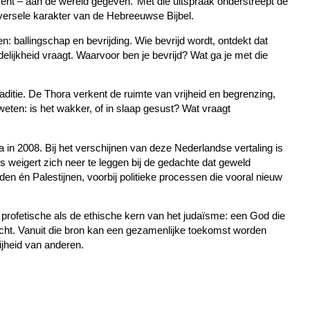
ent – aan de wereld gegeven.’ Met die uitspraak onderstreept de
versele karakter van de Hebreeuwse Bijbel.
n: ballingschap en bevrijding. Wie bevrijd wordt, ontdekt dat
delijkheid vraagt. Waarvoor ben je bevrijd? Wat ga je met die
raditie. De Thora verkent de ruimte van vrijheid en begrenzing,
eten: is het wakker, of in slaap gesust? Wat vraagt
a in 2008. Bij het verschijnen van deze Nederlandse vertaling is
is weigert zich neer te leggen bij de gedachte dat geweld
oden én Palestijnen, voorbij politieke processen die vooral nieuw
t profetische als de ethische kern van het judaïsme: een God die
echt. Vanuit die bron kan een gezamenlijke toekomst worden
ijheid van anderen.