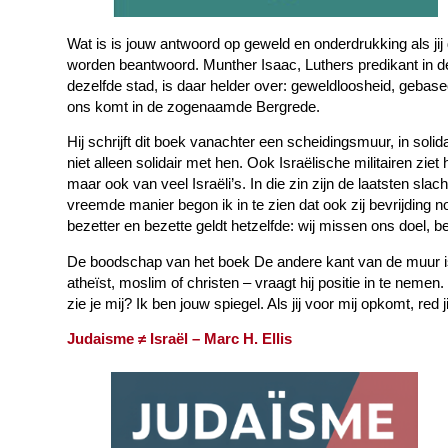
Wat is is jouw antwoord op geweld en onderdrukking als jij 
worden beantwoord. Munther Isaac, Luthers predikant in d
dezelfde stad, is daar helder over: geweldloosheid, gebas
ons komt in de zogenaamde Bergrede.
Hij schrijft dit boek vanachter een scheidingsmuur, in solida
niet alleen solidair met hen. Ook Israëlische militairen ziet 
maar ook van veel Israëli’s. In die zin zijn de laatsten sl
vreemde manier begon ik in te zien dat ook zij bevrijding n
bezetter en bezette geldt hetzelfde: wij missen ons doel, be
De boodschap van het boek De andere kant van de muur is 
atheïst, moslim of christen – vraagt hij positie in te nemen
zie je mij? Ik ben jouw spiegel. Als jij voor mij opkomt, red j
Judaisme ≠ Israël – Marc H. Ellis