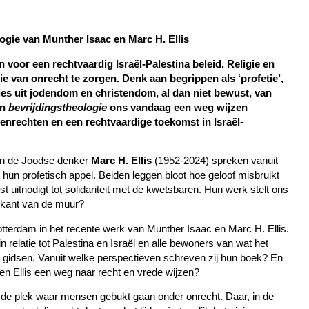
ogie van Munther Isaac en Marc H. Ellis
 voor een rechtvaardig Israël-Palestina beleid. Religie en
ie van onrecht te zorgen. Denk aan begrippen als ‘profetie’,
oties uit jodendom en christendom, al dan niet bewust, van
an
bevrijdingstheologie
ons vandaag een weg wijzen
enrechten en een rechtvaardige toekomst in Israël-
n de Joodse denker
Marc H. Ellis
(1952-2024) spreken vanuit
 hun profetisch appel. Beiden leggen bloot hoe geloof misbruikt
 uitnodigt tot solidariteit met de kwetsbaren. Hun werk stelt ons
 kant van de muur?
otterdam in het recente werk van Munther Isaac en Marc H. Ellis.
n relatie tot Palestina en Israël en alle bewoners van wat het
ze gidsen. Vanuit welke perspectieven schreven zij hun boek? En
 Ellis een weg naar recht en vrede wijzen?
op de plek waar mensen gebukt gaan onder onrecht. Daar, in de