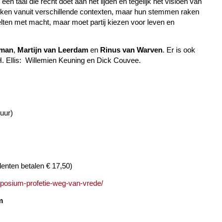
 taal die recht doet aan het lijden én tegelijk het visioen van
reken vanuit verschillende contexten, maar hun stemmen raken
lten met macht, maar moet partij kiezen voor leven en
eman
,
Martijn van Leerdam
en
Rinus van Warven
. Er is ook
H. Ellis: Willemien Keuning en Dick Couvee.
uur)
nten betalen € 17,50)
ymposium-profetie-weg-van-vrede/
m