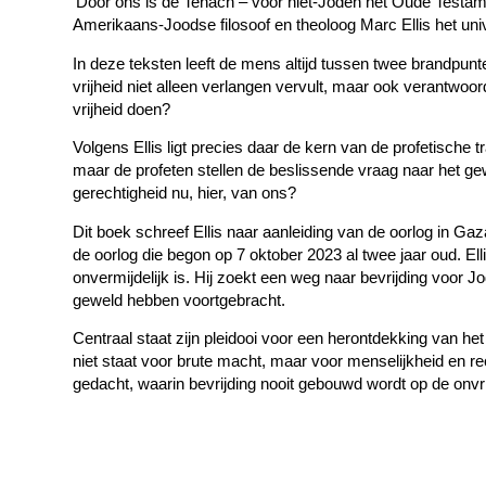
‘Door ons is de Tenach – voor niet-Joden het Oude Testam
Amerikaans-Joodse filosoof en theoloog Marc Ellis het uni
In deze teksten leeft de mens altijd tussen twee brandpunte
vrijheid niet alleen verlangen vervult, maar ook verantwoor
vrijheid doen?
Volgens Ellis ligt precies daar de kern van de profetische t
maar de profeten stellen de beslissende vraag naar het gew
gerechtigheid nu, hier, van ons?
Dit boek schreef Ellis naar aanleiding van de oorlog in Gaz
de oorlog die begon op 7 oktober 2023 al twee jaar oud. Ell
onvermijdelijk is. Hij zoekt een weg naar bevrijding voor J
geweld hebben voortgebracht.
Centraal staat zijn pleidooi voor een herontdekking van he
niet staat voor brute macht, maar voor menselijkheid en r
gedacht, waarin bevrijding nooit gebouwd wordt op de onvr