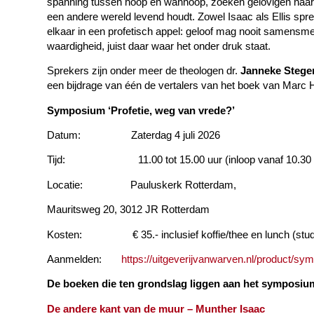
spanning tussen hoop en wanhoop, zoeken gelovigen naar een
een andere wereld levend houdt. Zowel Isaac als Ellis sp
elkaar in een profetisch appel: geloof mag nooit samensme
waardigheid, juist daar waar het onder druk staat.
Sprekers zijn onder meer de theologen dr.
Janneke Steg
een bijdrage van één de vertalers van het boek van Marc 
Symposium ‘Profetie, weg van vrede?’
Datum: Zaterdag 4 juli 2026
Tijd: 11.00 tot 15.00 uur (inloop vanaf 10.30 
Locatie: Pauluskerk Rotterdam,
Mauritsweg 20, 3012 JR Rotterdam
Kosten: € 35.- inclusief koffie/thee en lunch (stude
Aanmelden:
https://uitgeverijvanwarven.nl/product/s
De boeken die ten grondslag liggen aan het symposiu
De andere kant van de muur – Munther Isaac