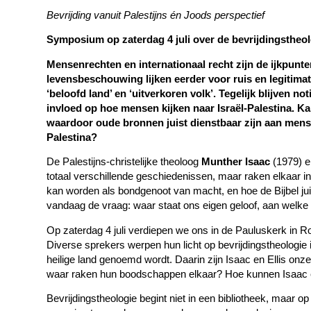
Bevrijding vanuit Palestijns én Joods perspectief
Symposium op zaterdag 4 juli over de bevrijdingstheol
Mensenrechten en internationaal recht zijn de ijkpunten
levensbeschouwing lijken eerder voor ruis en legitimat
‘beloofd land’ en ‘uitverkoren volk’. Tegelijk blijven n
invloed op hoe mensen kijken naar Israël-Palestina. K
waardoor oude bronnen juist dienstbaar zijn aan mens
Palestina?
De Palestijns-christelijke theoloog
Munther Isaac
(1979) e
totaal verschillende geschiedenissen, maar raken elkaar in
kan worden als bondgenoot van macht, en hoe de Bijbel juist
vandaag de vraag: waar staat ons eigen geloof, aan welke
Op zaterdag 4 juli verdiepen we ons in de Pauluskerk in R
Diverse sprekers werpen hun licht op bevrijdingstheologie i
heilige land genoemd wordt. Daarin zijn Isaac en Ellis on
waar raken hun boodschappen elkaar? Hoe kunnen Isaac en
Bevrijdingstheologie begint niet in een bibliotheek, maar 