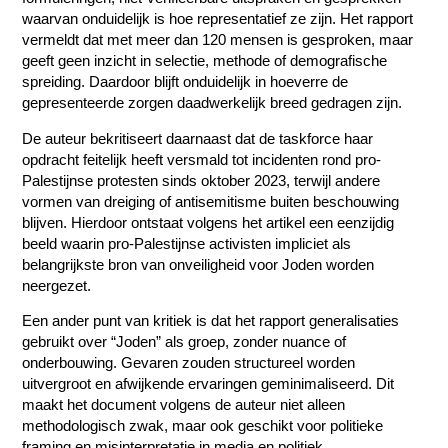
waarvan onduidelijk is hoe representatief ze zijn. Het rapport
vermeldt dat met meer dan 120 mensen is gesproken, maar
geeft geen inzicht in selectie, methode of demografische
spreiding. Daardoor blijft onduidelijk in hoeverre de
gepresenteerde zorgen daadwerkelijk breed gedragen zijn.
De auteur bekritiseert daarnaast dat de taskforce haar
opdracht feitelijk heeft versmald tot incidenten rond pro-
Palestijnse protesten sinds oktober 2023, terwijl andere
vormen van dreiging of antisemitisme buiten beschouwing
blijven. Hierdoor ontstaat volgens het artikel een eenzijdig
beeld waarin pro-Palestijnse activisten impliciet als
belangrijkste bron van onveiligheid voor Joden worden
neergezet.
Een ander punt van kritiek is dat het rapport generalisaties
gebruikt over “Joden” als groep, zonder nuance of
onderbouwing. Gevaren zouden structureel worden
uitvergroot en afwijkende ervaringen geminimaliseerd. Dit
maakt het document volgens de auteur niet alleen
methodologisch zwak, maar ook geschikt voor politieke
framing en misinterpretatie in media en politiek.