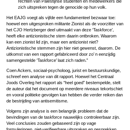
rechten van Palestijnse studenten en medewerkers die
zich uitspreken tegen de genocide op hun volk.
Het EAJG voegt als vijfde een fundamenteel bezwaar toe:
hoewel een uitgesproken militante Zionist als de voorzitter van
het CJO Hertzberger deel uitmaakt van deze ‘Taskforce’,
heeft elke antizionistische stem daarin ontbroken. Waarom
kan een zionist lid zijn, maar een antizionist niet?
Antizionistische stemmen zijn hier niet gewenst, daarom. De
uitkomst van een rapport gefabriceerd door zo’ n eenzijdig
samengestelde ‘Taskforce’ laat zich raden.”
Coen Ackers, sociaal-psycholoog, jurist en bestuurskundige,
schreef een analyse van dit rapport. Hoewel het Centraal
Joods Overleg het rapport als “heel goed” bestempelde, stelt
de auteur dat het document op meerdere niveaus tekortschiet
en vooral politieke gevolgen kan hebben die verder reiken dan
de bestrijding van antisemitisme.
Volgens zijn analyse is een belangrijk probleem dat de
bevindingen van de taskforce nauwelijks controleerbaar zijn.
Veel conclusies zouden gebaseerd zijn op vage
formuleringen, niet-verifieerbare uitspraken en gesprekken