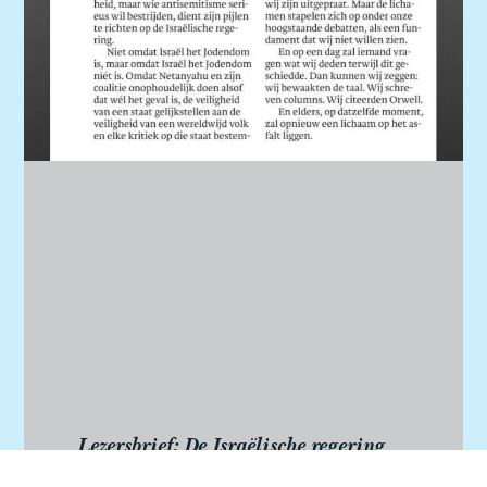
Lezersbrief: De Israëlische regering
zet de Joodse identiteit in als schild
voor oorlogsmisdaden