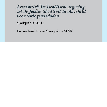
Lezersbrief: De Israëlische regering
zet de Joodse identiteit in als schild
voor oorlogsmisdaden
5 augustus 2026
Lezersbrief Trouw 5 augustus 2026