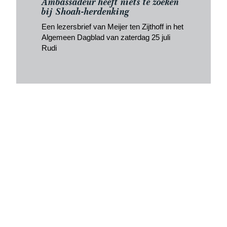
Ambassadeur heeft niets te zoeken
bij Shoah-herdenking
Een lezersbrief van Meijer ten Zijthoff in het
Algemeen Dagblad van zaterdag 25 juli
Rudi