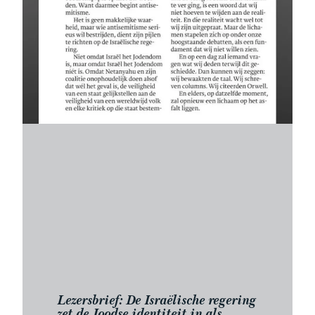
Lezersbrief: De Israëlische regering
zet de Joodse identiteit in als