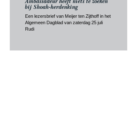
Ambassadeur heeft niets te zoeken
bij Shoah-herdenking
Een lezersbrief van Meijer ten Zijthoff in het
Algemeen Dagblad van zaterdag 25 juli
Rudi