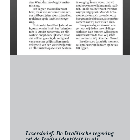
Lezersbrief: De Israëlische regering
zet de Joodse identiteit in als